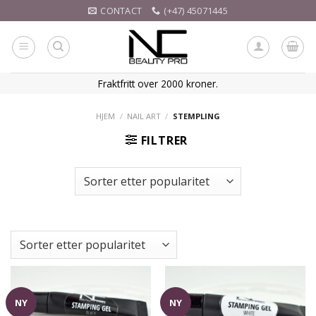
Skip
CONTACT
(+47) 45071445
to
content
Fraktfritt over 2000 kroner.
HJEM
/
NAIL ART
/
STEMPLING
FILTRER
NY
NY