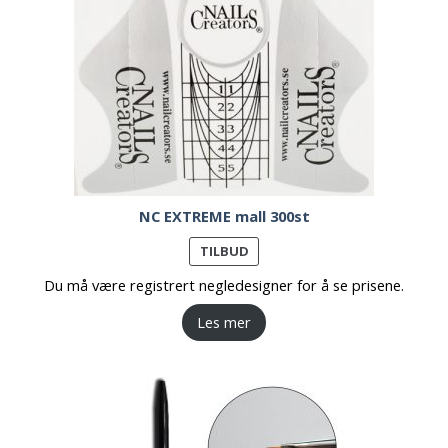
NC EXTREME mall 300st
PRODUKT
TILBUD
PÅ
Du må være registrert negledesigner for å se prisene.
SALG
Les mer