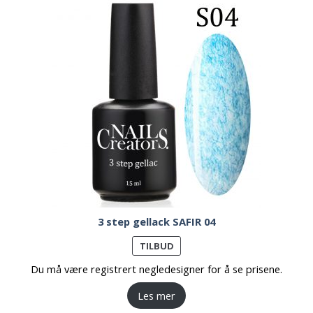
3 step gellack SAFIR 04
PRODUKT
TILBUD
PÅ
Du må være registrert negledesigner for å se prisene.
SALG
Les mer