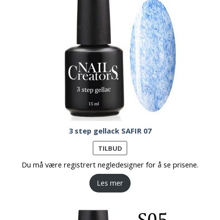
3 step gellack SAFIR 07
PRODUKT
TILBUD
PÅ
Du må være registrert negledesigner for å se prisene.
SALG
Les mer