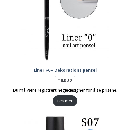
Liner «0» Dekorations pensel
PRODUKT
TILBUD
PÅ
Du må være registrert negledesigner for å se prisene.
SALG
Les mer