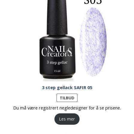
3 step gellack SAFIR 05
PRODUKT
TILBUD
PÅ
Du må være registrert negledesigner for å se prisene.
SALG
Les mer