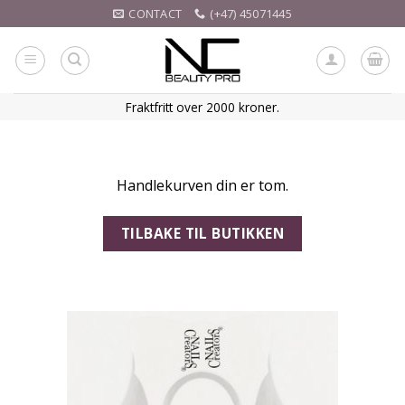
Skip
CONTACT
(+47) 45071445
to
content
Fraktfritt over 2000 kroner.
Handlekurven din er tom.
TILBAKE TIL BUTIKKEN