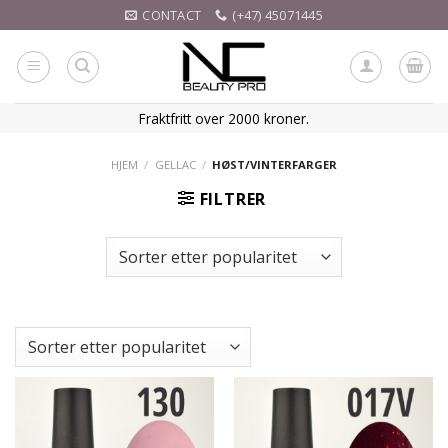
Skip
CONTACT
(+47) 45071445
to
content
Fraktfritt over 2000 kroner.
HJEM
/
GELLAC
/
HØST/VINTERFARGER
FILTRER