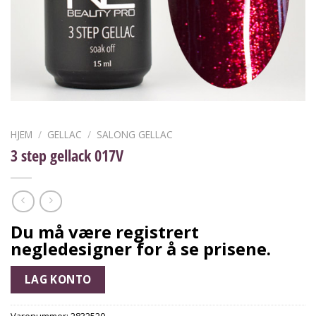
HJEM
/
GELLAC
/
SALONG GELLAC
3 step gellack 017V
Du må være registrert
negledesigner for å se prisene.
LAG KONTO
Varenummer:
2832520