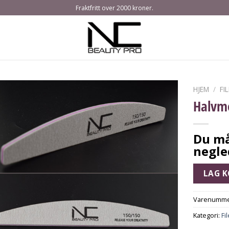
Fraktfritt over 2000 kroner.
HJEM
/
FI
Halvmo
Du må
negle
LAG 
Varenumme
Kategori:
Fi