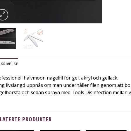
SKRIVELSE
fessionell halvmoon nagelfil för gel, akryl och gellack.
ng livslängd uppnås om man underhåller filen genom att b
gelborsta och sedan spraya med Tools Disinfection mellan v
LATERTE PRODUKTER