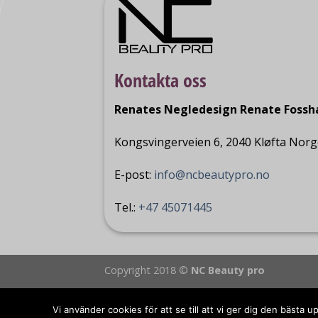
Kontakta oss
Renates Negledesign Renate Foss
Kongsvingerveien 6, 2040 Kløfta Nor
E-post:
info@ncbeautypro.no
Tel.:
+47 45071445
Copyright 2018 ©
NC Beauty pro
Vi använder cookies för att se till att vi ger dig den bäst