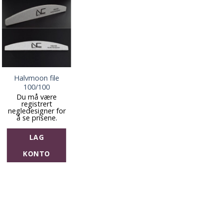
Halvmoon file
100/100
Du må være
registrert
negledesigner for
å se prisene.
LAG
KONTO