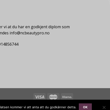
r vi at du har en godkjent diplom som
endes info@ncbeautypro.no
914856744
platsen kommer vi att anta att du godkänner detta.
OK