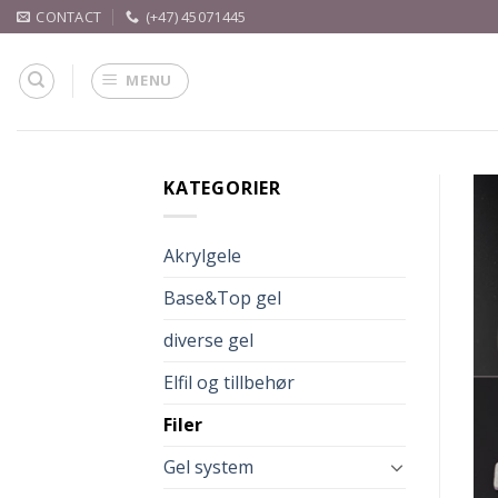
Skip
CONTACT
(+47) 45071445
to
content
MENU
KATEGORIER
Akrylgele
Base&Top gel
diverse gel
Elfil og tillbehør
Filer
Gel system