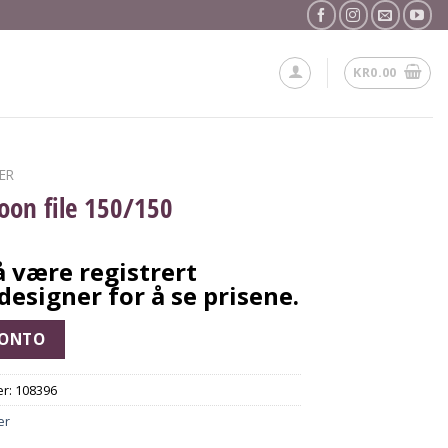
KR
0.00
LER
on file 150/150
 være registrert
designer for å se prisene.
KONTO
r:
108396
ler