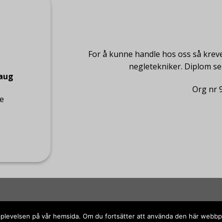
For å kunne handle hos oss så kreve
negletekniker. Diplom s
haug
Org nr 
ge
a upplevelsen på vår hemsida. Om du fortsätter att använda den här webb