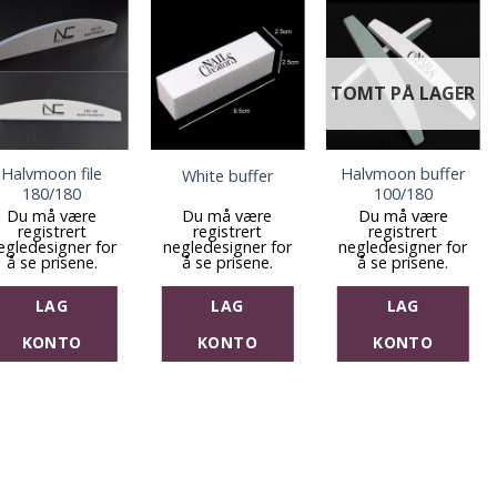
TOMT PÅ LAGER
Halvmoon file
Halvmoon buffer
White buffer
180/180
100/180
Du må være
Du må være
Du må være
registrert
registrert
registrert
egledesigner for
negledesigner for
negledesigner for
å se prisene.
å se prisene.
å se prisene.
LAG
LAG
LAG
KONTO
KONTO
KONTO