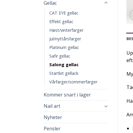
Gellac
CAT EYE gellac
Effekt gellac
Høst/vinterfarger
Jul/nyttårsfarger
BE
Platinum gellac
Upp
Safir gellac
eft
Salong gellac
Startkit gellack
Myc
Vårfarger/sommerfarger
Täc
Kommer snart i lager
Hä
Nail art
An
Nyheter
Pensler