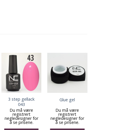
3 step gellack
3 step gellack
Glue gel
043
118
Du må være
Du må være
Du må være
registrert
registrert
registrert
negledesigner for
negledesigner for
negledesigner fo
å se prisene.
å se prisene.
å se prisene.