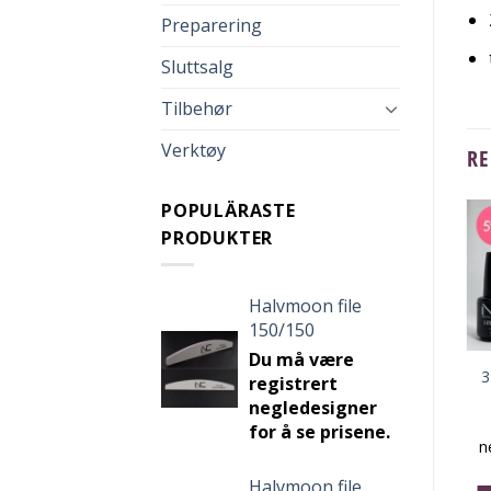
Preparering
Sluttsalg
Tilbehør
Verktøy
RE
POPULÄRASTE
PRODUKTER
NY
Halvmoon file
150/150
Du må være
Stamping gel
p gellack 30
3 step gellac 590
3
registrert
BLACK
negledesigner
 må være
Du må være
Du må være
for å se prisene.
egistrert
registrert
registrert
designer for
negledesigner for
negledesigner for
n
e prisene.
å se prisene.
å se prisene.
Halvmoon file