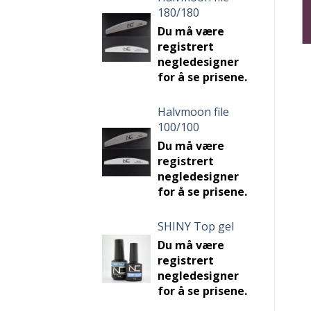
LAG
LAG
LAG
180/180
Du må være
KONTO
KONTO
KONTO
registrert
negledesigner
for å se prisene.
Halvmoon file
100/100
Du må være
registrert
negledesigner
for å se prisene.
SHINY Top gel
Du må være
registrert
negledesigner
for å se prisene.