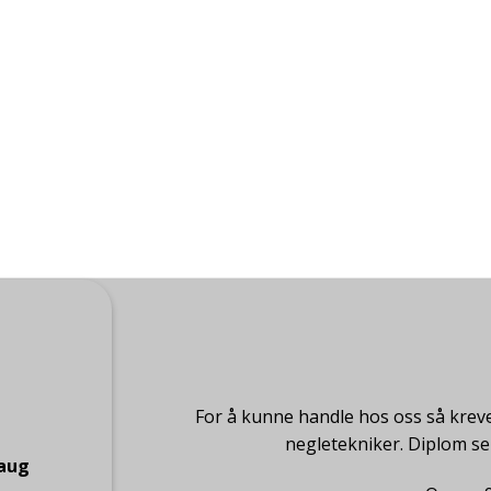
For å kunne handle hos oss så kreve
negletekniker. Diplom s
haug