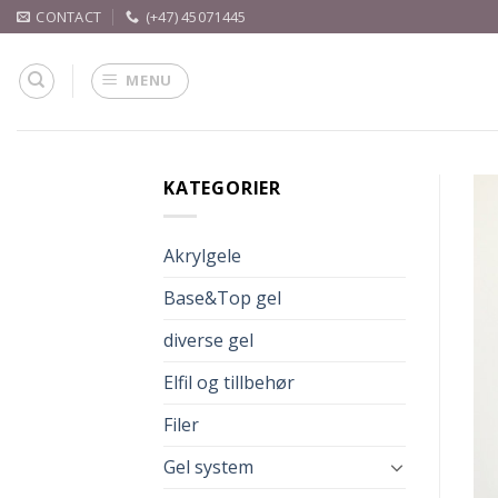
Skip
CONTACT
(+47) 45071445
to
content
MENU
KATEGORIER
Akrylgele
Base&Top gel
diverse gel
Elfil og tillbehør
Filer
Gel system