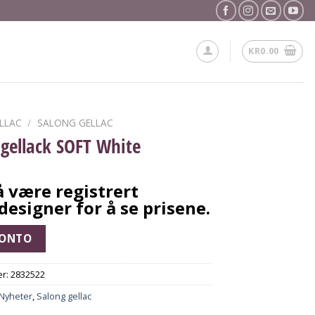
KR
0.00
LLAC
/
SALONG GELLAC
 gellack SOFT White
 være registrert
designer for å se prisene.
KONTO
r:
2832522
Nyheter
,
Salong gellac