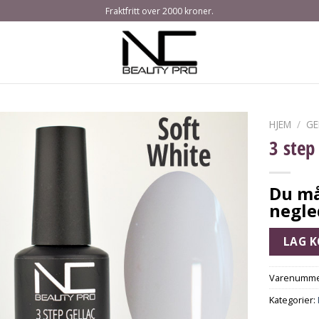
Fraktfritt over 2000 kroner.
HJEM
/
GE
3 step
Du må
negle
LAG 
Varenumme
Kategorier: