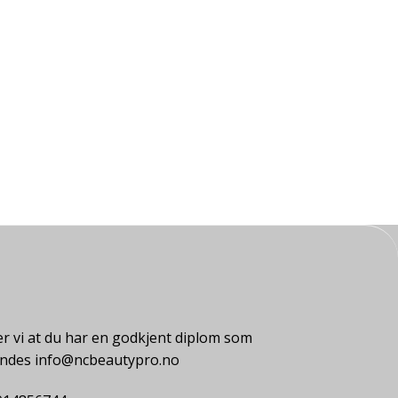
r vi at du har en godkjent diplom som
endes info@ncbeautypro.no