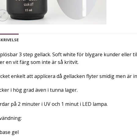
SKRIVELSE
lösbar 3 step gellack. Soft white för blygare kunder eller ti
er en vit färg som inte är så kritvit.
ket enkelt att applicera då gellacken flyter smidig men är in
ker i hög grad även i tunna lager.
rdar på 2 minuter i UV och 1 minut i LED lampa.
vändning:
base gel