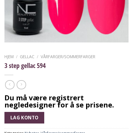
HJEM
/
GELLAC
/
VÅRFARGER/SOMMERFARGER
3 step gellac 594
Du må være registrert
negledesigner for å se prisene.
LAG KONTO
Kategorier:
Nyheter
,
Vårfarger/sommerfarger