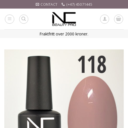
Skip
CONTACT
(+47) 45071445
to
content
Fraktfritt over 2000 kroner.