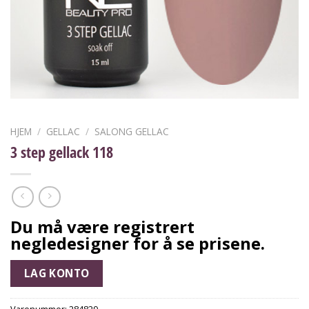
HJEM
/
GELLAC
/
SALONG GELLAC
3 step gellack 118
Du må være registrert
negledesigner for å se prisene.
LAG KONTO
Varenummer:
284829