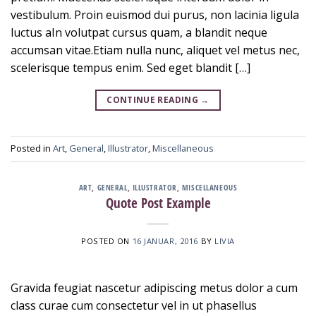
vestibulum. Proin euismod dui purus, non lacinia ligula
luctus aIn volutpat cursus quam, a blandit neque
accumsan vitae.Etiam nulla nunc, aliquet vel metus nec,
scelerisque tempus enim. Sed eget blandit […]
CONTINUE READING
→
Posted in
Art
,
General
,
Illustrator
,
Miscellaneous
ART
,
GENERAL
,
ILLUSTRATOR
,
MISCELLANEOUS
Quote Post Example
POSTED ON
16 JANUAR, 2016
BY
LIVIA
Gravida feugiat nascetur adipiscing metus dolor a cum
class curae cum consectetur vel in ut phasellus