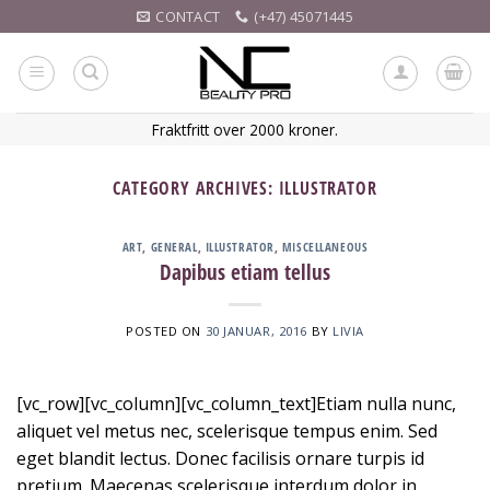
Skip
CONTACT
(+47) 45071445
to
content
Fraktfritt over 2000 kroner.
CATEGORY ARCHIVES:
ILLUSTRATOR
ART
,
GENERAL
,
ILLUSTRATOR
,
MISCELLANEOUS
Dapibus etiam tellus
POSTED ON
30 JANUAR, 2016
BY
LIVIA
[vc_row][vc_column][vc_column_text]Etiam nulla nunc,
aliquet vel metus nec, scelerisque tempus enim. Sed
eget blandit lectus. Donec facilisis ornare turpis id
pretium. Maecenas scelerisque interdum dolor in