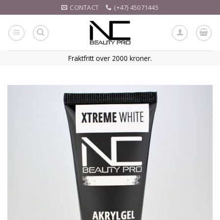
Skip
CONTACT
(+47) 45071445
to
content
Fraktfritt over 2000 kroner.