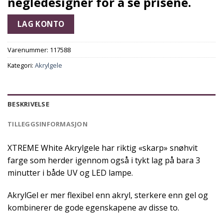
negledesigner for å se prisene.
LAG KONTO
Varenummer:
117588
Kategori:
Akrylgele
BESKRIVELSE
TILLEGGSINFORMASJON
XTREME White Akrylgele har riktig «skarp» snøhvit
farge som herder igennom også i tykt lag på bara 3
minutter i både UV og LED lampe.
AkrylGel er mer flexibel enn akryl, sterkere enn gel og
kombinerer de gode egenskapene av disse to.