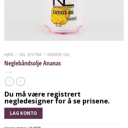
HJEM
/
GEL SYSTEM
/
DIVERSE GEL
Neglebåndsolje Ananas
Du må være registrert
negledesigner for å se prisene.
LAG KONTO
Varenummer:
264878