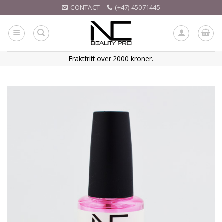
Skip
CONTACT
(+47) 45071445
to
content
Fraktfritt over 2000 kroner.